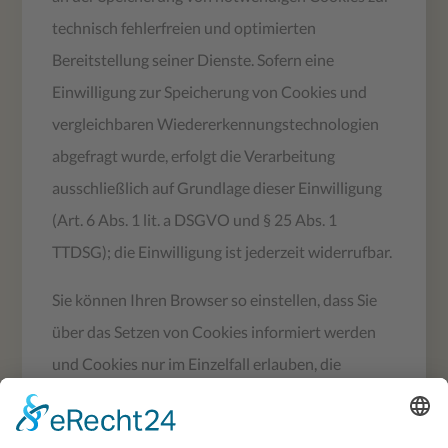
technisch fehlerfreien und optimierten
Bereitstellung seiner Dienste. Sofern eine
Einwilligung zur Speicherung von Cookies und
vergleichbaren Wiedererkennungstechnologien
abgefragt wurde, erfolgt die Verarbeitung
ausschließlich auf Grundlage dieser Einwilligung
(Art. 6 Abs. 1 lit. a DSGVO und § 25 Abs. 1
TTDSG); die Einwilligung ist jederzeit widerrufbar.
Sie können Ihren Browser so einstellen, dass Sie
über das Setzen von Cookies informiert werden
und Cookies nur im Einzelfall erlauben, die
Annahme von Cookies für bestimmte Fälle oder
generell ausschließen sowie das automatische